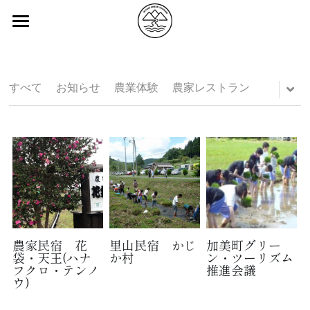
×
ブログカテゴリー
ABOUT
すべてのカテゴリ
みやぎ型グリーン・ツーリズムとは
すべて
お知らせ
農業体験
農家レストラン
団体
会員
お知らせ
お知らせ
会員一覧
市町村
カテゴリ別会員紹介
English
会員紹介記事
農業体験
中文
会員募集
沿岸エリア
農家民宿 花
里山民宿 かじ
加美町グリー
袋・天王(ハナ
か村
ン・ツーリズム
フクロ・テンノ
推進会議
県南・仙台エリア
ウ)
産地直売所