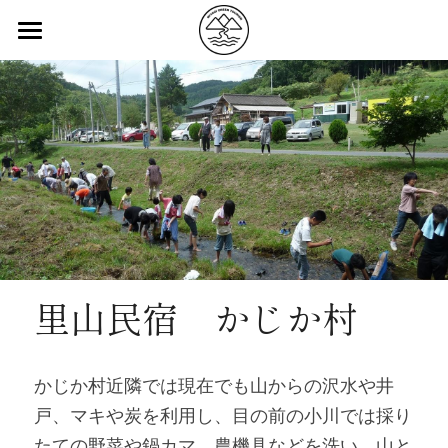
ABOUT
みやぎ型グリーン・ツーリズムとは
会員
お知らせ
会員一覧
カテゴリ別会員紹介
English
会員紹介記事
里山民宿　かじか村
中文
会員募集
かじか村近隣では現在でも山からの沢水や井
戸、マキや炭を利用し、目の前の小川では採り
たての野菜や鍋カマ、農機具などを洗い、山と